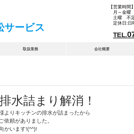
【営業時間
月～金曜 8
土曜 不定休
定休日:日
松サービス
0
TEL.
取扱業務
会社概要
排水詰まり解消！
様よりキッチンの排水が詰まったから
ご依頼がありました。
います!(^^)!