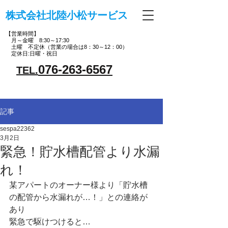
株式会社北陸小松サービス
【営業時間】
月～金曜 8:30～17:30
土曜 不定休（営業の場合は8：30～12：00）
定休日:日曜・祝日
076-263-6567
TEL.
記事
sespa22362
3月2日
緊急！貯水槽配管より水漏
れ！
某アパートのオーナー様より「貯水槽
の配管から水漏れが…！」との連絡が
あり
緊急で駆けつけると…