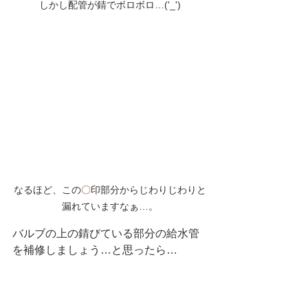
しかし配管が錆でボロボロ…('_')
なるほど、この
〇
印部分からじわりじわりと
漏れていますなぁ…。
バルブの上の錆びている部分の給水管
を補修しましょう…と思ったら…