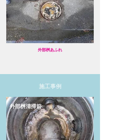
​外部桝あふれ
施工事例
​外部桝清掃前